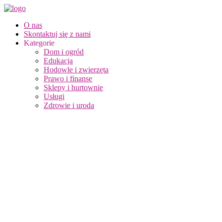
O nas
Skontaktuj się z nami
Kategorie
Dom i ogród
Edukacja
Hodowle i zwierzęta
Prawo i finanse
Sklepy i hurtownie
Usługi
Zdrowie i uroda